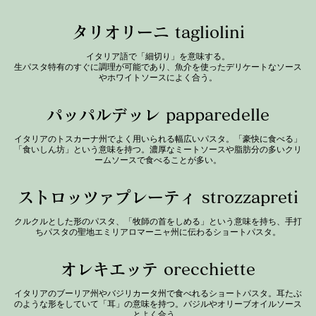
タリオリーニ tagliolini
イタリア語で「細切り」を意味する。
生パスタ特有のすぐに調理が可能であり、魚介を使ったデリケートなソース
やホワイトソースによく合う。
パッパルデッレ papparedelle
イタリアのトスカーナ州でよく用いられる幅広いパスタ。「豪快に食べる」
「食いしん坊」という意味を持つ。濃厚なミートソースや脂肪分の多いクリ
ストロッツァプレーティ strozzapreti
クルクルとした形のパスタ、「牧師の首をしめる」という意味を持ち、手打
ちパスタの聖地エミリアロマーニャ州に伝わるショートパスタ。
オレキエッテ orecchiette
イタリアのブーリア州やバジリカータ州で食べれるショートパスタ。耳たぶ
のような形をしていて「耳」の意味を持つ。バジルやオリーブオイルソース
とよく合う。